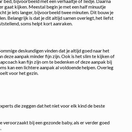
aar bed, bijvoorbeeld met een verhaaltje of liedje. Daarna
eer gaat kijken. Meestal begin je met een half minuutje
wacht je iets langer, bijvoorbeeld twee minuten. Dit bouw je
. Belangrijk is dat je dit altijd samen overlegt, het liefst
ststellend, soms helpt kort aanraken.
 Sommige deskundigen vinden dat je altijd goed naar het
n deze aanpak minder fijn zijn. Ook is het slim te kijken of
slaapcoach kan fijn zijn om te bedenken of deze aanpak bij
. Soms kan een lichtere aanpak al voldoende helpen. Overleg
oelt voor het gezin.
perts die zeggen dat het niet voor elk kind de beste
e veroorzaakt bij een gezonde baby, als er verder goed
.