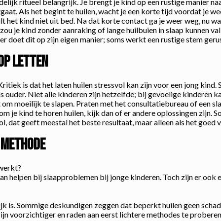
idelijk ritueel belangrijk. Je brengt je kind op een rustige manier n
gaat. Als het begint te huilen, wacht je een korte tijd voordat je w
tilt het kind niet uit bed. Na dat korte contact ga je weer weg, nu 
u je kind zonder aanraking of lange huilbuien in slaap kunnen vallen
r doet dit op zijn eigen manier; soms werkt een rustige stem geru
op letten
tiek is dat het laten huilen stressvol kan zijn voor een jong kind.
s ouder. Niet alle kinderen zijn hetzelfde; bij gevoelige kinderen ka
eft om moeilijk te slapen. Praten met het consultatiebureau of een 
t om je kind te horen huilen, kijk dan of er andere oplossingen zijn
ol, dat geeft meestal het beste resultaat, maar alleen als het goed v
l methode
 werkt?
helpen bij slaapproblemen bij jonge kinderen. Toch zijn er ook ex
lijk is. Sommige deskundigen zeggen dat beperkt huilen geen schad
jn voorzichtiger en raden aan eerst lichtere methodes te proberen