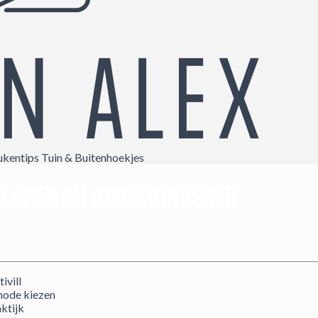
ukentips
Tuin & Buitenhoekjes
slapen bij jonge kinderen
ivill
hode kiezen
aktijk