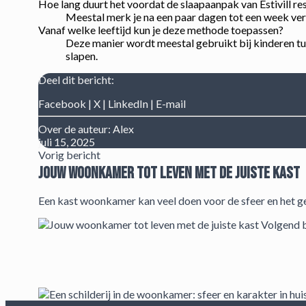
Hoe lang duurt het voordat de slaapaanpak van Estivill re
Meestal merk je na een paar dagen tot een week versc
Vanaf welke leeftijd kun je deze methode toepassen?
Deze manier wordt meestal gebruikt bij kinderen tu
slapen.
Deel dit bericht:
Facebook
|
X
|
LinkedIn
|
E-mail
Over de auteur:
Alex
juli 15, 2025
Vorig bericht
Jouw woonkamer tot leven met de juiste kast
Een kast woonkamer kan veel doen voor de sfeer en het ge
Volgend b