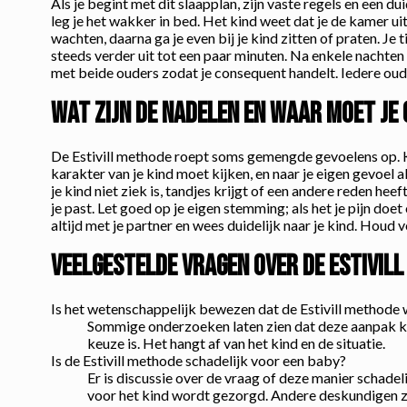
Als je begint met dit slaapplan, zijn vaste regels en een du
leg je het wakker in bed. Het kind weet dat je de kamer uit
wachten, daarna ga je even bij je kind zitten of praten. Je 
steeds verder uit tot een paar minuten. Na enkele nachten zo
met beide ouders zodat je consequent handelt. Iedere oude
Wat zijn de nadelen en waar moet je 
De Estivill methode roept soms gemengde gevoelens op. Kri
karakter van je kind moet kijken, en naar je eigen gevoel al
je kind niet ziek is, tandjes krijgt of een andere reden he
je past. Let goed op je eigen stemming; als het je pijn doe
altijd met je partner en wees duidelijk naar je kind. Houd v
Veelgestelde vragen over de Estivil
Is het wetenschappelijk bewezen dat de Estivill methode
Sommige onderzoeken laten zien dat deze aanpak kan 
keuze is. Het hangt af van het kind en de situatie.
Is de Estivill methode schadelijk voor een baby?
Er is discussie over de vraag of deze manier schade
voor het kind wordt gezorgd. Andere deskundigen zi