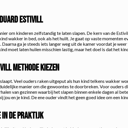
duard Estivill
nier om kinderen zelfstandig te laten slapen. De kern van de Estivi
kind wakker in bed, ook als het huilt. Je gaat op vaste momenten even
p. Daarna ga je steeds iets langer weg uit de kamer voordat je weer
kind moet laten huilen misschien lastig, maar het doel is dat het kind
vill methode kiezen
 slaapt. Veel ouders raken uitgeput als hun kind telkens wakker wordt
n duidelijke manier om die gewoontes te doorbreken. Voor ouders d
verhalen van gezinnen waarbij het slapen binnen enkele dagen al bet
 jou en je kind. De ene ouder vindt het geen goed idee om een kind 
 in de praktijk