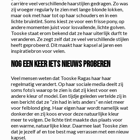
carrière veel verschillende haarstijlen gedragen. Zo was
zij vroeger regularly te zien met lange blonde lokken,
maar ook met haar tot op haar schouders en in een
lichte bruintint. Soms kiest ze voor een frisse pony, op
andere momenten juist voor losvallende, lichte golven.
Tooske staat erom bekend dat ze haar uiterlijk durft te
veranderen. Ze zegt zelf dat ze veel verschillende stijlen
heeft geprobeerd. Dit maakt haar kapsel al jaren een
inspiratiebron voor velen.
Nog een keer iets nieuws proberen
Veel mensen weten dat Tooske Ragas haar haar
regelmatig verandert. Op haar sociale media deelt zij
soms foto’s waarop te zien is dat zij kiest voor een
andere kleur of model. Een tijdje geleden vertelde zij in
een bericht dat ze “zin had in iets anders” en niet meer
voor felblond ging. Haar eigen haar wordt namelijk wat
donkerder en zij koos ervoor deze natuurlijke kleur
meer te volgen. De lichte tint maakte dus plaats voor
een warme, natuurlijke kleur. Daarmee laat Tooske zien
dat je jezelf af en toe best mag verrassen met een nieuw
kapsel.