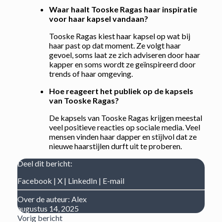
Waar haalt Tooske Ragas haar inspiratie
voor haar kapsel vandaan?
Tooske Ragas kiest haar kapsel op wat bij
haar past op dat moment. Ze volgt haar
gevoel, soms laat ze zich adviseren door haar
kapper en soms wordt ze geïnspireerd door
trends of haar omgeving.
Hoe reageert het publiek op de kapsels
van Tooske Ragas?
De kapsels van Tooske Ragas krijgen meestal
veel positieve reacties op sociale media. Veel
mensen vinden haar dapper en stijlvol dat ze
nieuwe haarstijlen durft uit te proberen.
Deel dit bericht:
Facebook
|
X
|
LinkedIn
|
E-mail
Over de auteur:
Alex
augustus 14, 2025
Vorig bericht