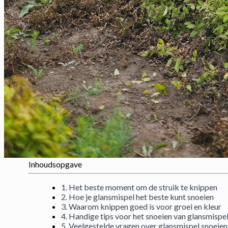
Inhoudsopgave
1. Het beste moment om de struik te knippen
2. Hoe je glansmispel het beste kunt snoeien
3. Waarom knippen goed is voor groei en kleur
4. Handige tips voor het snoeien van glansmispe
5. Veelgestelde vragen over glansmispel snoeien