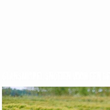
Glansmispel snoeien voor een ge