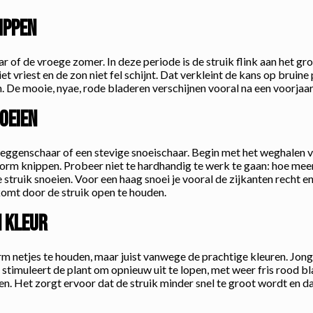
ippen
ar of de vroege zomer. In deze periode is de struik flink aan het gro
et vriest en de zon niet fel schijnt. Dat verkleint de kans op bruine
n. De mooie, nyae, rode bladeren verschijnen vooral na een voorjaa
oeien
heggenschaar of een stevige snoeischaar. Begin met het weghalen 
 vorm knippen. Probeer niet te hardhandig te werk te gaan: hoe mee
sse struik snoeien. Voor een haag snoei je vooral de zijkanten rec
komt door de struik open te houden.
n kleur
m netjes te houden, maar juist vanwege de prachtige kleuren. Jong
 stimuleert de plant om opnieuw uit te lopen, met weer fris rood 
 Het zorgt ervoor dat de struik minder snel te groot wordt en dat 