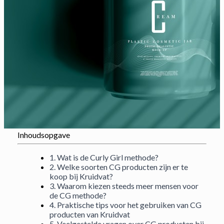
Inhoudsopgave
1. Wat is de Curly Girl methode?
2. Welke soorten CG producten zijn er te
koop bij Kruidvat?
3. Waarom kiezen steeds meer mensen voor
de CG methode?
4. Praktische tips voor het gebruiken van CG
producten van Kruidvat
5. Veelgestelde vragen over CG producten bij