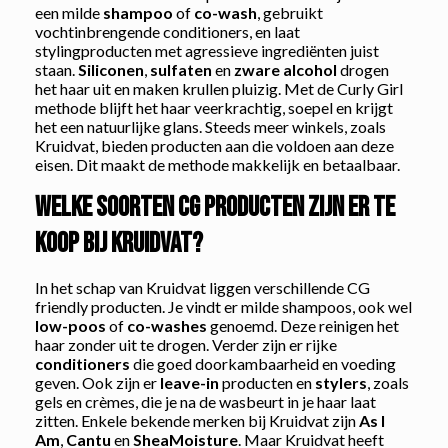
een milde
shampoo
of
co-wash
, gebruikt
vochtinbrengende conditioners, en laat
stylingproducten met agressieve ingrediënten juist
staan.
Siliconen
,
sulfaten
en
zware alcohol
drogen
het haar uit en maken krullen pluizig. Met de Curly Girl
methode blijft het haar veerkrachtig, soepel en krijgt
het een natuurlijke glans. Steeds meer winkels, zoals
Kruidvat, bieden producten aan die voldoen aan deze
eisen. Dit maakt de methode makkelijk en betaalbaar.
Welke soorten CG producten zijn er te
koop bij Kruidvat?
In het schap van Kruidvat liggen verschillende CG
friendly producten. Je vindt er milde shampoos, ook wel
low-poos
of
co-washes
genoemd. Deze reinigen het
haar zonder uit te drogen. Verder zijn er rijke
conditioners
die goed doorkambaarheid en voeding
geven. Ook zijn er
leave-in
producten en
stylers
, zoals
gels en crèmes, die je na de wasbeurt in je haar laat
zitten. Enkele bekende merken bij Kruidvat zijn
As I
Am
,
Cantu
en
SheaMoisture
. Maar Kruidvat heeft