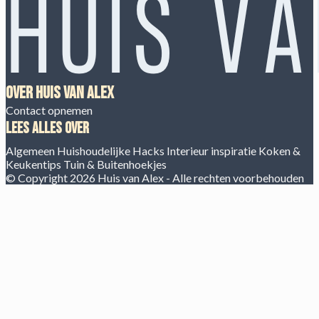
Over Huis van Alex
Contact opnemen
Lees alles over
Algemeen
Huishoudelijke Hacks
Interieur inspiratie
Koken &
Keukentips
Tuin & Buitenhoekjes
© Copyright 2026 Huis van Alex - Alle rechten voorbehouden