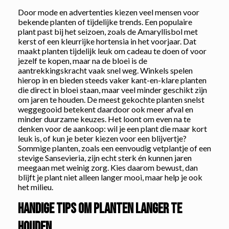
Door mode en advertenties kiezen veel mensen voor
bekende planten of tijdelijke trends. Een populaire
plant past bij het seizoen, zoals de Amaryllisbol met
kerst of een kleurrijke hortensia in het voorjaar. Dat
maakt planten tijdelijk leuk om cadeau te doen of voor
jezelf te kopen, maar na de bloei is de
aantrekkingskracht vaak snel weg. Winkels spelen
hierop in en bieden steeds vaker kant-en-klare planten
die direct in bloei staan, maar veel minder geschikt zijn
om jaren te houden. De meest gekochte planten snelst
weggegooid betekent daardoor ook meer afval en
minder duurzame keuzes. Het loont om even na te
denken voor de aankoop: wil je een plant die maar kort
leuk is, of kun je beter kiezen voor een blijvertje?
Sommige planten, zoals een eenvoudig vetplantje of een
stevige Sansevieria, zijn echt sterk én kunnen jaren
meegaan met weinig zorg. Kies daarom bewust, dan
blijft je plant niet alleen langer mooi, maar help je ook
het milieu.
Handige tips om planten langer te
houden