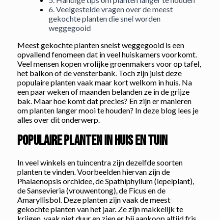
6. Veelgestelde vragen over de meest
gekochte planten die snel worden
weggegooid
Meest gekochte planten snelst weggegooid is een
opvallend fenomeen dat in veel huiskamers voorkomt.
Veel mensen kopen vrolijke groenmakers voor op tafel,
het balkon of de vensterbank. Toch zijn juist deze
populaire planten vaak maar kort welkom in huis. Na
een paar weken of maanden belanden ze in de grijze
bak. Maar hoe komt dat precies? En zijn er manieren
om planten langer mooi te houden? In deze blog lees je
alles over dit onderwerp.
Populaire planten in huis en tuin
In veel winkels en tuincentra zijn dezelfde soorten
planten te vinden. Voorbeelden hiervan zijn de
Phalaenopsis orchidee, de Spathiphyllum (lepelplant),
de Sansevieria (vrouwentong), de Ficus en de
Amaryllisbol. Deze planten zijn vaak de meest
gekochte planten van het jaar. Ze zijn makkelijk te
krijgen, vaak niet duur en zien er bij aankoop altijd fris