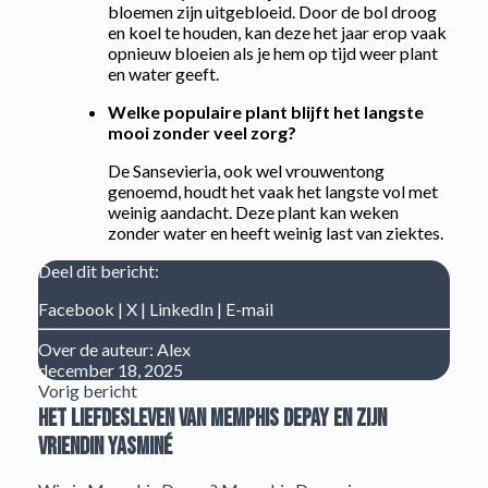
bloemen zijn uitgebloeid. Door de bol droog
en koel te houden, kan deze het jaar erop vaak
opnieuw bloeien als je hem op tijd weer plant
en water geeft.
Welke populaire plant blijft het langste
mooi zonder veel zorg?
De Sansevieria, ook wel vrouwentong
genoemd, houdt het vaak het langste vol met
weinig aandacht. Deze plant kan weken
zonder water en heeft weinig last van ziektes.
Deel dit bericht:
Facebook
|
X
|
LinkedIn
|
E-mail
Over de auteur:
Alex
december 18, 2025
Vorig bericht
Het liefdesleven van Memphis Depay en zijn
vriendin Yasminé