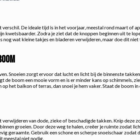
verschil. De ideale tijd is in het voorjaar, meestal rond maart of 
ijn kwetsbaarder. Zodra je ziet dat de knoppen beginnen uit te lope
nog wat kleine takjes en bladeren verwijderen, maar doe dit niet te
fboom
 leven. Snoeien zorgt ervoor dat lucht en licht bij de binnenste tak
jgt de boom een mooie vorm en is er minder kans op schimmels, zie
n op het balkon of terras, dan snoei je hem vaker. Staat de boom in 
et verwijderen van dode, zieke of beschadigde takken. Knip deze zo
binnen groeien. Door deze weg te halen, creëer je ruimte zodat licht
tevig geraamte. Gebruik een schone en scherpe snoeischaar zodat
t meestal niet nodig.