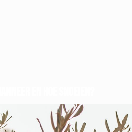
 wanneer en hoe snoeien?