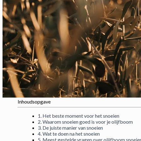
Inhoudsopgave
1. Het beste moment voor het snoeien
2. Waarom snoeien goed is voor je olijfboom
3. De juiste manier van snoeien
4. Wat te doen na het snoeien
5. Meest gestelde vragen over olijfboom snoei