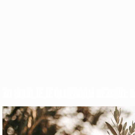
Zo houd je je olijfboom gezond: