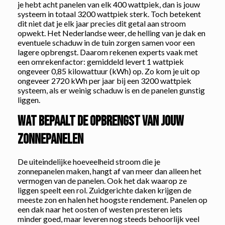
je hebt acht panelen van elk 400 wattpiek, dan is jouw
systeem in totaal 3200 wattpiek sterk. Toch betekent
dit niet dat je elk jaar precies dit getal aan stroom
opwekt. Het Nederlandse weer, de helling van je dak en
eventuele schaduw in de tuin zorgen samen voor een
lagere opbrengst. Daarom rekenen experts vaak met
een omrekenfactor: gemiddeld levert 1 wattpiek
ongeveer 0,85 kilowattuur (kWh) op. Zo kom je uit op
ongeveer 2720 kWh per jaar bij een 3200 wattpiek
systeem, als er weinig schaduw is en de panelen gunstig
liggen.
Wat bepaalt de opbrengst van jouw
zonnepanelen
De uiteindelijke hoeveelheid stroom die je
zonnepanelen maken, hangt af van meer dan alleen het
vermogen van de panelen. Ook het dak waarop ze
liggen speelt een rol. Zuidgerichte daken krijgen de
meeste zon en halen het hoogste rendement. Panelen op
een dak naar het oosten of westen presteren iets
minder goed, maar leveren nog steeds behoorlijk veel