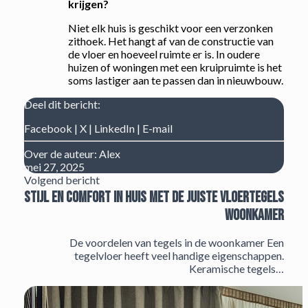
krijgen?
Niet elk huis is geschikt voor een verzonken
zithoek. Het hangt af van de constructie van
de vloer en hoeveel ruimte er is. In oudere
huizen of woningen met een kruipruimte is het
soms lastiger aan te passen dan in nieuwbouw.
Deel dit bericht:
Facebook
|
X
|
LinkedIn
|
E-mail
Over de auteur:
Alex
mei 27, 2025
Volgend bericht
Stijl en comfort in huis met de juiste vloertegels
woonkamer
De voordelen van tegels in de woonkamer Een
tegelvloer heeft veel handige eigenschappen.
Keramische tegels…