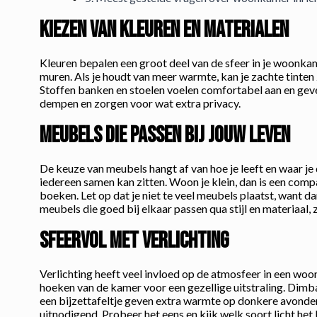
Kiezen van kleuren en materialen
Kleuren bepalen een groot deel van de sfeer in je woonkame
muren. Als je houdt van meer warmte, kan je zachte tinten 
Stoffen banken en stoelen voelen comfortabel aan en geven
dempen en zorgen voor wat extra privacy.
Meubels die passen bij jouw leven
De keuze van meubels hangt af van hoe je leeft en waar j
iedereen samen kan zitten. Woon je klein, dan is een compa
boeken. Let op dat je niet te veel meubels plaatst, want 
meubels die goed bij elkaar passen qua stijl en materiaal
Sfeervol met verlichting
Verlichting heeft veel invloed op de atmosfeer in een woon
hoeken van de kamer voor een gezellige uitstraling. Dimbar
een bijzettafeltje geven extra warmte op donkere avonden.
uitnodigend. Probeer het eens en kijk welk soort licht het