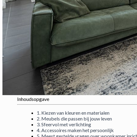
Inhoudsopgave
1. Kiezen van kleuren en materialen
2. Meubels die passen bij jouw leven
3. Sfeervol met verlichting
4. Accessoires maken het persoonlijk
5. Meest gestelde vragen over woonkamer inric