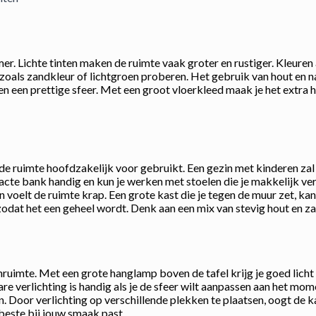
r. Lichte tinten maken de ruimte vaak groter en rustiger. Kleuren a
zoals zandkleur of lichtgroen proberen. Het gebruik van hout en na
 een prettige sfeer. Met een groot vloerkleed maak je het extra h
e de ruimte hoofdzakelijk voor gebruikt. Een gezin met kinderen z
cte bank handig en kun je werken met stoelen die je makkelijk verp
dan voelt de ruimte krap. Een grote kast die je tegen de muur zet, 
, zodat het een geheel wordt. Denk aan een mix van stevig hout en z
ruimte. Met een grote hanglamp boven de tafel krijg je goed licht o
e verlichting is handig als je de sfeer wilt aanpassen aan het mom
 Door verlichting op verschillende plekken te plaatsen, oogt de ka
 beste bij jouw smaak past.